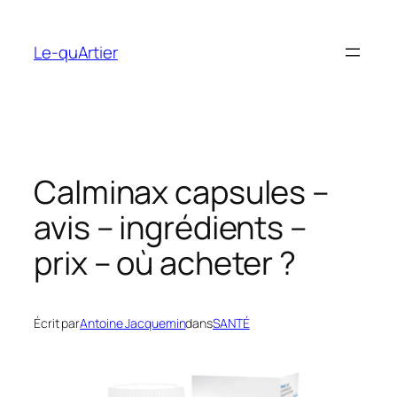
Aller
au
Le-quArtier
contenu
Calminax capsules –
avis – ingrédients –
prix – où acheter ?
Écrit par
Antoine Jacquemin
dans
SANTÉ