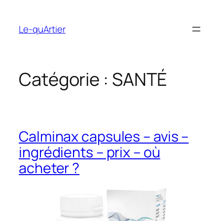
Aller
au
Le-quArtier
contenu
Catégorie :
SANTÉ
Calminax capsules – avis –
ingrédients – prix – où
acheter ?