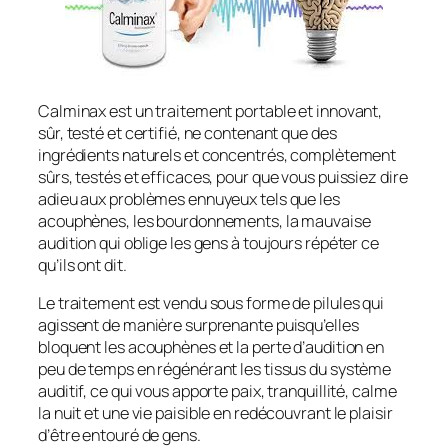
Calminax est un traitement portable et innovant,
sûr, testé et certifié, ne contenant que des
ingrédients naturels et concentrés, complètement
sûrs, testés et efficaces, pour que vous puissiez dire
adieu aux problèmes ennuyeux tels que les
acouphènes, les bourdonnements, la mauvaise
audition qui oblige les gens à toujours répéter ce
qu’ils ont dit.
Le traitement est vendu sous forme de pilules qui
agissent de manière surprenante puisqu’elles
bloquent les acouphènes et la perte d’audition en
peu de temps en régénérant les tissus du système
auditif, ce qui vous apporte paix, tranquillité, calme
la nuit et une vie paisible en redécouvrant le plaisir
d’être entouré de gens.