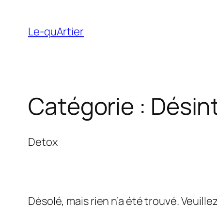
Aller
au
Le-quArtier
contenu
Catégorie :
Désin
Detox
Désolé, mais rien n’a été trouvé. Veuill