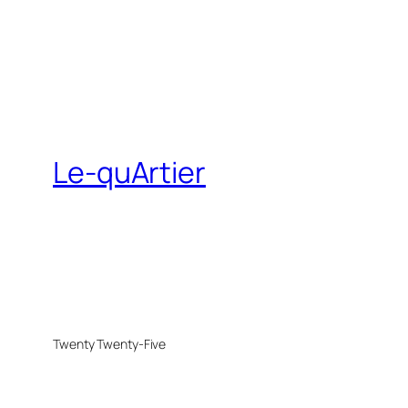
Le-quArtier
Twenty Twenty-Five