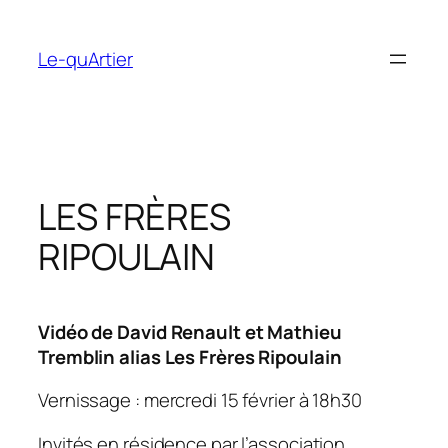
Aller
au
Le-quArtier
contenu
LES FRÈRES
RIPOULAIN
Vidéo de David Renault et Mathieu
Tremblin alias Les Frères Ripoulain
Vernissage : mercredi 15 février à 18h30
Invités en résidence par l’association