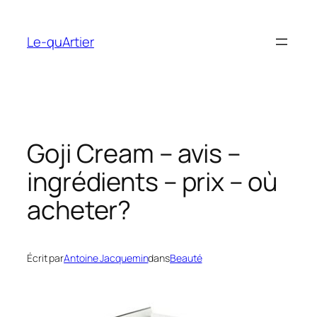
Aller
au
Le-quArtier
contenu
Goji Cream – avis –
ingrédients – prix – où
acheter?
Écrit par
Antoine Jacquemin
dans
Beauté