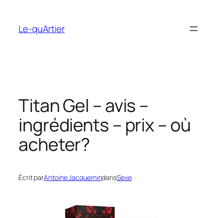
Aller
au
Le-quArtier
contenu
Titan Gel – avis –
ingrédients – prix – où
acheter?
Écrit par
Antoine Jacquemin
dans
Sexe